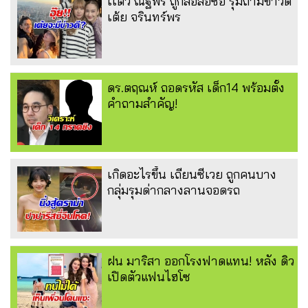
เเต้ว ณฐพร ถูกสื่อล่อซื้อ รุมถามข่าวดี
เต้ย จรินทร์พร
ดร.ตฤณห์ ถอดรหัส เด็ก14 พร้อมตั้ง
คำถามสำคัญ!
เกิดอะไรขึ้น เถียนซีเวย ถูกคนบาง
กลุ่มรุมด่ากลางลานจอดรถ
ฝน มาริสา ออกโรงฟาดแทน! หลัง ดิว
เปิดตัวแฟนไฮโซ