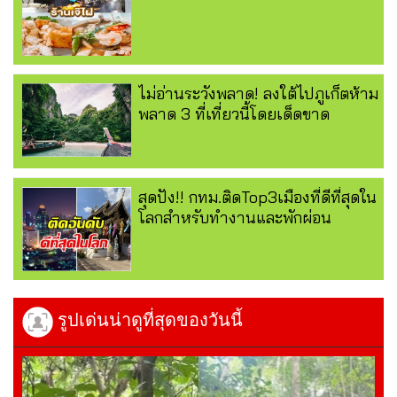
ไม่อ่านระวังพลาด! ลงใต้ไปภูเก็ตห้าม
พลาด 3 ที่เที่ยวนี้โดยเด็ดขาด
สุดปัง!! กทม.ติดTop3เมืองที่ดีที่สุดใน
โลกสำหรับทำงานและพักผ่อน
รูปเด่นน่าดูที่สุดของวันนี้