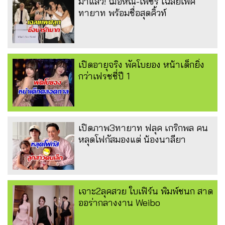
มาแล้ว! ฌอห์ณ-เพชร เฉลยเพศ
ทายาท พร้อมชื่อสุดคิ้วท์
เปิดอายุจริง พัคโบยอง หน้าเด็กยิ่ง
กว่าเฟรชชี่ปี 1
เปิดภาพ3ทายาท ฟลุค เกริกพล คน
หลุดโฟกัสมองแต่ น้องนาลียา
เจาะ2ลุคสวย ใบเฟิร์น พิมพ์ชนก สาด
ออร่ากลางงาน Weibo