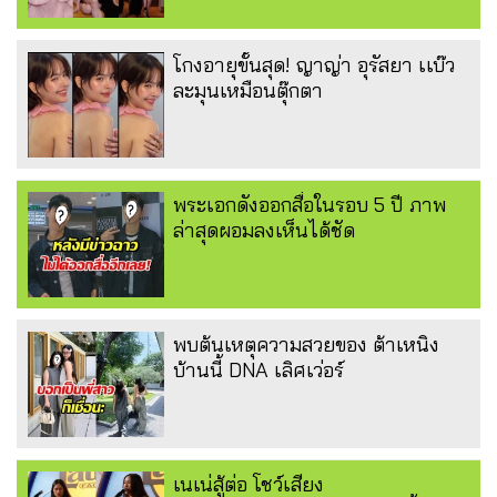
โกงอายุขั้นสุด! ญาญ่า อุรัสยา เเบ๊ว
ละมุนเหมือนตุ๊กตา
พระเอกดังออกสื่อในรอบ 5 ปี ภาพ
ล่าสุดผอมลงเห็นได้ชัด
พบต้นเหตุความสวยของ ต้าเหนิง
บ้านนี้ DNA เลิศเว่อร์
เนเน่สู้ต่อ โชว์เสียง