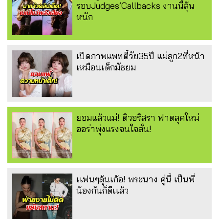
รอบJudges’Callbacks งานนี้ลุ้น
หนัก
เปิดภาพแพทตี้วัย35ปี แม่ลูก2ที่หน้า
เหมือนเด็กมัธยม
ยอมแล้วแม่! ดิวอริสรา ฟาดลุคใหม่
ออร่าพุ่งแรงจนใจสั่น!
เเฟนๆลุ้นเก้อ! พระนาง คู่นี้ เป็นพี่
น้องกันก็ดีเเล้ว