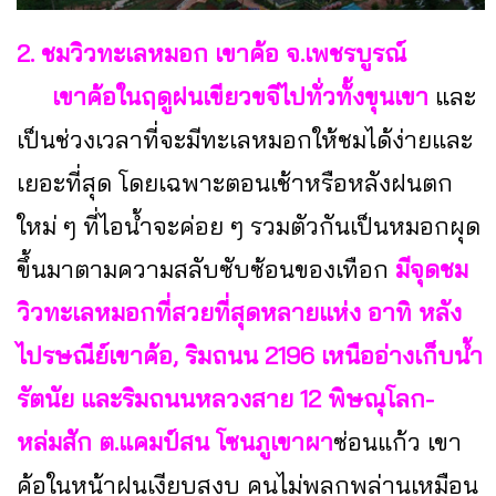
2. ชมวิวทะเลหมอก เขาค้อ จ.เพชรบูรณ์
เขาค้อในฤดูฝนเขียวขจีไปทั่วทั้งขุนเขา
และ
เป็นช่วงเวลาที่จะมีทะเลหมอกให้ชมได้ง่ายและ
เยอะที่สุด โดยเฉพาะตอนเช้าหรือหลังฝนตก
ใหม่ ๆ ที่ไอน้ำจะค่อย ๆ รวมตัวกันเป็นหมอกผุด
ขึ้นมาตามความสลับซับซ้อนของเทือก
มีจุดชม
วิวทะเลหมอกที่สวยที่สุดหลายแห่ง อาทิ หลัง
ไปรษณีย์เขาค้อ, ริมถนน 2196 เหนืออ่างเก็บน้ำ
รัตนัย และริมถนนหลวงสาย 12 พิษณุโลก-
หล่มสัก ต.แคมป์สน โซนภูเขาผา
ซ่อนแก้ว เขา
ค้อในหน้าฝนเงียบสงบ คนไม่พลุกพล่านเหมือน