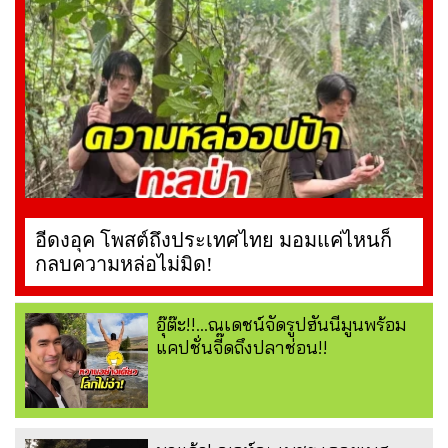
อีดงอุค โพสต์ถึงประเทศไทย มอมแค่ไหนก็
กลบความหล่อไม่มิด!
อุ๊ต๊ะ!!...ณเดชน์จัดรูปฮันนีมูนพร้อม
แคปชั่นจี๊ดถึงปลาช่อน!!