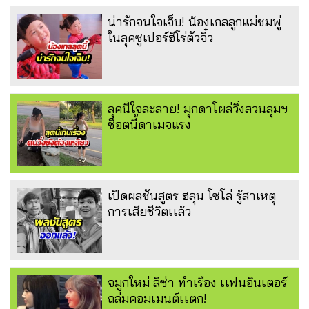
น่ารักจนใจเจ็บ! น้องเกลลูกแม่ชมพู่
ในลุคซูเปอร์ฮีโร่ตัวจิ๋ว
ลุคนี้ใจละลาย! มุกดาโผล่วิ่งสวนลุมฯ
ช็อตนี้ดาเมจแรง
เปิดผลชันสูตร ฮลุน โซโล่ รู้สาเหตุ
การเสียชีวิตเเล้ว
จมูกใหม่ ลิซ่า ทำเรื่อง เเฟนอินเตอร์
ถล่มคอมเมนต์เเตก!