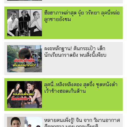
ฮือฮาภาพล่าสุด จุ๋ย วรัทยา ลุคนี้หล่อ
ลูกชายยังชม
ผงะหลักฐาน! ค้นกระเป๋า เด็ก
นักเรียนกราดยิง พบสิ่งนี้เพียบ
ลุคนี้..หลิงหลิงคอง สุดจึ้ง ชุดหนังดำ
เว้าข้างฮอตเกินต้าน
หลายคนเพิ่งรู้! จิน จาก วิมานอากาศ
คือลูกสาว บอย ถกลเกียรติ