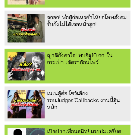
จุกอก! พ่อผู้ก่อเหตุร่ำไห้ขอโทษสังคม
รับยังไม่ได้เจอหน้าลูก!
ญาติยังคาใจ! พบอิฐ10 กก. ใน
กระเป๋า เต้ดราก้อนไฟว์
เนเน่สู้ต่อ โชว์เสียง
รอบJudges’Callbacks งานนี้ลุ้น
หนัก
เปิดปากเพื่อนสนิท! เผยปมเครียด