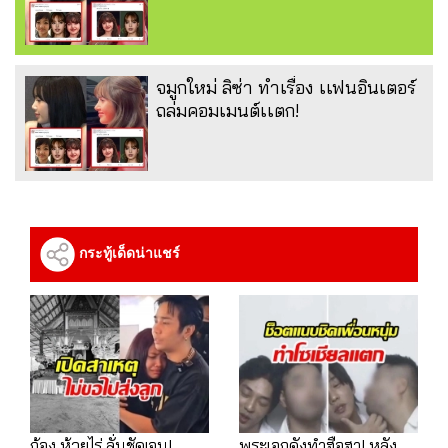
จมูกใหม่ ลิซ่า ทำเรื่อง เเฟนอินเตอร์
ถล่มคอมเมนต์เเตก!
กระทู้เด็ดน่าแชร์
ก้อง ห้วยไร่ ลั่นชัดเจน!
พระเอกดังทำฮือฮา! หลัง