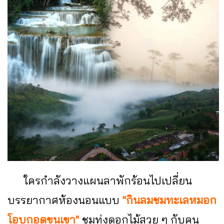
ใครกำลังวางแผนลาพักร้อนไปเปลี่ยน
บรรยากาศห้องนอนแบบ
"กินลมชมทะเลหมอก
โอบกอดขุนเขา"
ชมทุ่งดอกไม้สวย ๆ กับคน