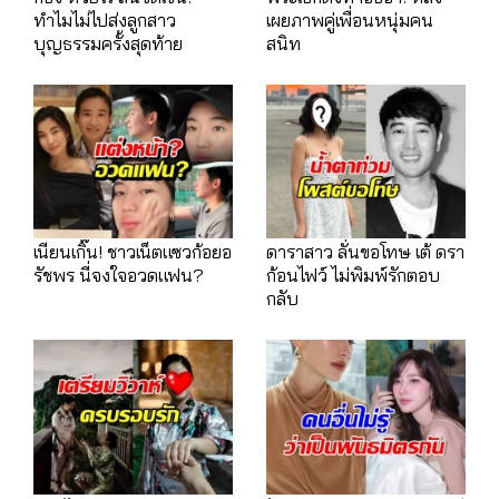
ทำไมไม่ไปส่งลูกสาว
เผยภาพคู่เพื่อนหนุ่มคน
บุญธรรมครั้งสุดท้าย
สนิท
เนียนเกิ๊น! ชาวเน็ตแซวก้อยอ
ดาราสาว ลั่นขอโทษ เต้ ดรา
รัชพร นี่จงใจอวดแฟน?
ก้อนไฟว์ ไม่พิมพ์รักตอบ
กลับ