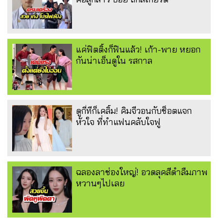
แค่ฟิตติ้งก็ฟินแล้ว! เก้า-พาย หยอก
กันน่าเอ็นดูใน รสกาล
ดูกี่ทีก็เคลิ้ม! คิมจีวอนกับช็อตแจก
หัวใจ ที่ทำแฟนคลับใจฟู
ฉลองลาช่องใหญ่! อวดลุคสีดำลืมภาพ
หวานๆไปเลย