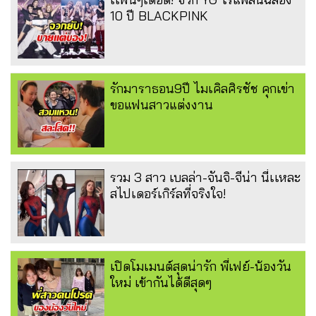
10 ปี BLACKPINK
รักมาราธอน9ปี ไมเคิลศิรชัช คุกเข่า
ขอแฟนสาวแต่งงาน
รวม 3 สาว เบลล่า-จันจิ-จีน่า นี่เเหละ
สไปเดอร์เกิร์ลที่จริงใจ!
เปิดโมเมนต์สุดน่ารัก พี่เฟย์-น้องวัน
ใหม่ เข้ากันได้ดีสุดๆ