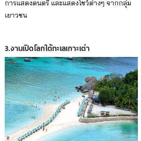
การแสดงดนตรี และแสดงโชว์ต่างๆ จากกลุ่ม
เยาวชน
3.งานเปิดโลกใต้ทะเลเกาะเต่า