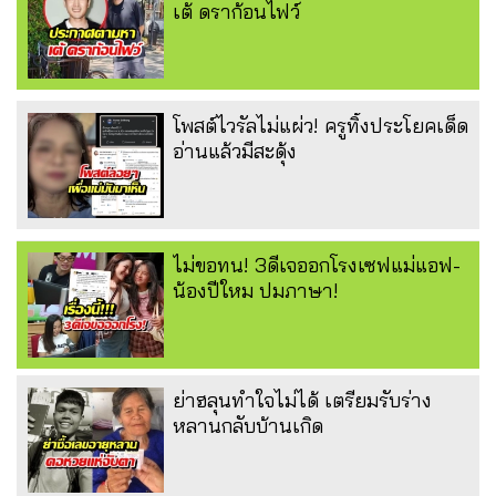
เต้ ดราก้อนไฟว์
โพสต์ไวรัลไม่แผ่ว! ครูทิ้งประโยคเด็ด
อ่านแล้วมีสะดุ้ง
ไม่ขอทน! 3ดีเจออกโรงเซฟแม่แอฟ-
น้องปีใหม ปมภาษา!
ย่าฮลุนทำใจไม่ได้ เตรียมรับร่าง
หลานกลับบ้านเกิด