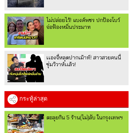
ไม่ปล่อยไว้! แบงค์พชร ปกป้องโบว์
จ่อฟ้องหมิ่นประมาท
เเองจี้หลุดปากเม้าท์! สาวสวยคนนี้
ซุ่มวิวาห์เเล้ว!
กระทู้ล่าสุด
ตะลุยกิน 5 ร้าน(ไม่)ลับ ในกรุงเทพฯ