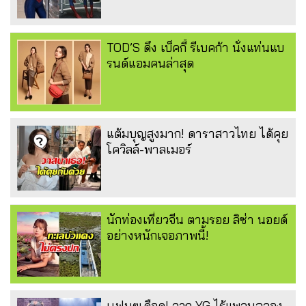
TOD’S ดึง เบ็คกี้ รีเบคก้า นั่งแท่นแบ
รนด์แอมคนล่าสุด
แต้มบุญสูงมาก! ดาราสาวไทย ได้คุย
โควิลล์-พาลเมอร์
นักท่องเที่ยวจีน ตามรอย ลิซ่า นอยด์
อย่างหนักเจอภาพนี้!
เเฟนๆเดือด! จวก YG ไร้แพลนฉลอง