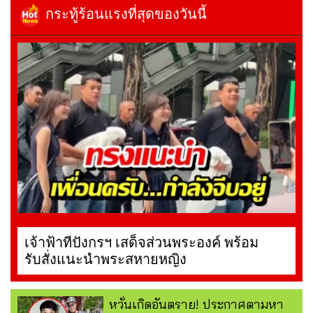
กระทู้ร้อนแรงที่สุดของวันนี้
เจ้าฟ้าทีปังกรฯ เสด็จส่วนพระองค์ พร้อม
รับสั่งแนะนำพระสหายหญิง
หวั่นเกิดอันตราย! ประกาศตามหา