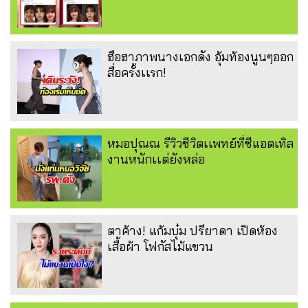
ฮือฮาภาพนางเอกดัง อุ้มท้องนูนๆออก
สื่อครั้งเเรก!
หมอปุณณ รีวิวชีวิตเเพทย์ที่ซีแอตเทิล
งานหนักเเต่ยังหล่อ
ตาค้าง! แก้มบุ๋ม ปรียาดา เปิดห้อง
เสื้อผ้า โฟกัสไม้แขวน