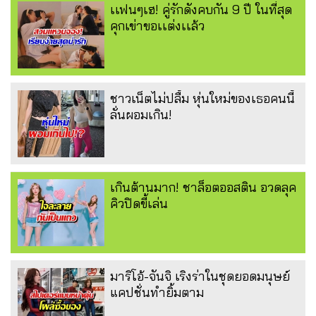
เเฟนๆเฮ! คู่รักดังคบกัน 9 ปี ในที่สุด
คุกเข่าขอเเต่งเเล้ว
ชาวเน็ตไม่ปลื้ม หุ่นใหม่ของเธอคนนี้
ลั่นผอมเกิน!
เกินต้านมาก! ชาล็อตออสติน อวดลุค
คิวปิดขี้เล่น
มาริโอ้-จันจิ เริงร่าในชุดยอดมนุษย์
แคปชั่นทำยิ้มตาม