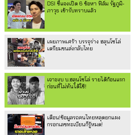
DSI ชี้แจงเปิด 6 ข้อหา ฟิล์ม รัฐภูมิ-
ภาวุธ เข้ารับทราบแล้ว
เผยภาพเศร้า บรรจุร่าง ฮลุนโซโล่
เตรียมขนส่งกลับไทย
เจาะงบ บ.ฮลุนโซโล่ รายได้ก้อนแรก
ก่อนที่ไม่ทันได้ใช้!
เตือน!ข้อมูลรถคนไทยหลุดยกแผง
กรอกเลขทะเบียนก็รู้หมด!