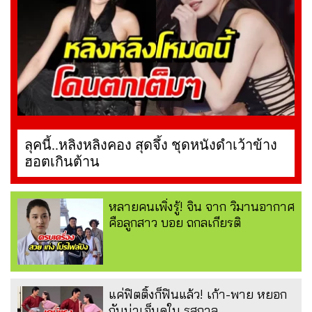
ลุคนี้..หลิงหลิงคอง สุดจึ้ง ชุดหนังดำเว้าข้าง
ฮอตเกินต้าน
หลายคนเพิ่งรู้! จิน จาก วิมานอากาศ
คือลูกสาว บอย ถกลเกียรติ
แค่ฟิตติ้งก็ฟินแล้ว! เก้า-พาย หยอก
กันน่าเอ็นดูใน รสกาล