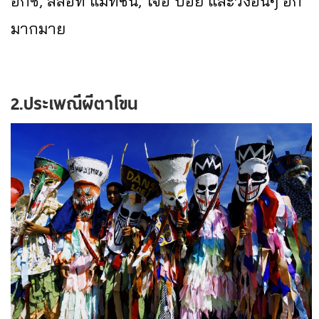
อกซ์, สลอท แมทชีน, โจอี้ บอย และวงอื่นๆ อีก
มากมาย
2.ประเพณีผีตาโขน