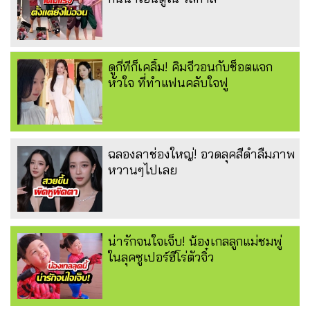
ดูกี่ทีก็เคลิ้ม! คิมจีวอนกับช็อตแจก
หัวใจ ที่ทำแฟนคลับใจฟู
ฉลองลาช่องใหญ่! อวดลุคสีดำลืมภาพ
หวานๆไปเลย
น่ารักจนใจเจ็บ! น้องเกลลูกแม่ชมพู่
ในลุคซูเปอร์ฮีโร่ตัวจิ๋ว