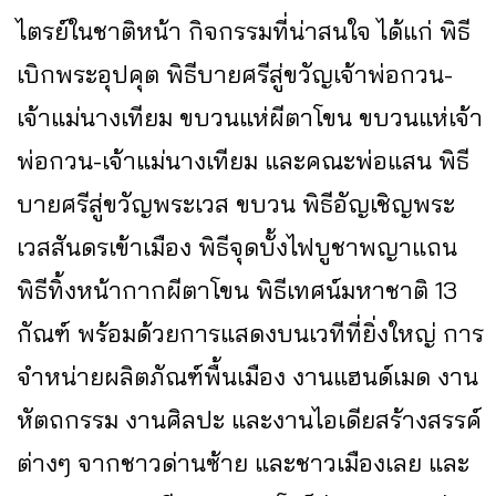
ไตรย์ในชาติหน้า กิจกรรมที่น่าสนใจ ได้แก่ พิธี
เบิกพระอุปคุต พิธีบายศรีสู่ขวัญเจ้าพ่อกวน-
เจ้าแม่นางเทียม ขบวนแห่ผีตาโขน ขบวนแห่เจ้า
พ่อกวน-เจ้าแม่นางเทียม และคณะพ่อแสน พิธี
บายศรีสู่ขวัญพระเวส ขบวน พิธีอัญเชิญพระ
เวสสันดรเข้าเมือง พิธีจุดบั้งไฟบูชาพญาแถน
พิธีทิ้งหน้ากากผีตาโขน พิธีเทศน์มหาชาติ 13
กัณฑ์ พร้อมด้วยการแสดงบนเวทีที่ยิ่งใหญ่ การ
จำหน่ายผลิตภัณฑ์พื้นเมือง งานแฮนด์เมด งาน
หัตถกรรม งานศิลปะ และงานไอเดียสร้างสรรค์
ต่างๆ จากชาวด่านซ้าย และชาวเมืองเลย และ