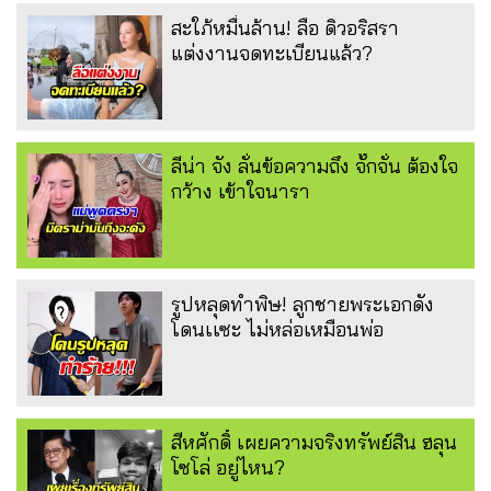
สะใภ้หมื่นล้าน! ลือ ดิวอริสรา
แต่งงานจดทะเบียนแล้ว?
ลีน่า จัง ลั่นข้อความถึง จั๊กจั่น ต้องใจ
กว้าง เข้าใจนารา
รูปหลุดทำพิษ! ลูกชายพระเอกดัง
โดนเเซะ ไม่หล่อเหมือนพ่อ
สีหศักดิ์ เผยความจริงทรัพย์สิน ฮลุน
โซโล่ อยู่ไหน?