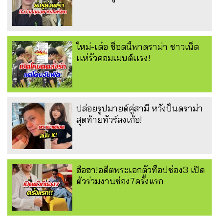
ใหม่-เต๋อ ช็อตนี้พาดราม่า ชาวเน็ต
เเห่รัวคอมเมนต์เเรง!
ปล่อยรูปมายด์คู่สามี หวังปั่นดราม่า
สุดท้ายทัวร์ลงเก้อ!
ฮือฮา!อดีตพระเอกตัวท็อปช่อง3 เปิด
ตัวร่วมงานช่อง7ครั้งแรก