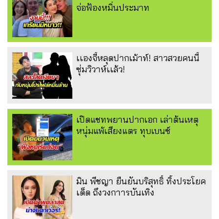
จ่อฟ้องหมิ่นประมาท
เเองจี้หลุดปากเม้าท์! สาวสวยคนนี้
ซุ่มวิวาห์เเล้ว!
เปิดแชทพยานปากเอก เล่าต้นเหตุ
หนุ่มแพ้เสียงแตร ทุบเบนซ์
มิน พีชญา ยืนยันบริสุทธิ์ ทิ้งประโยค
เด็ด ถึงวงกาารบันเทิง