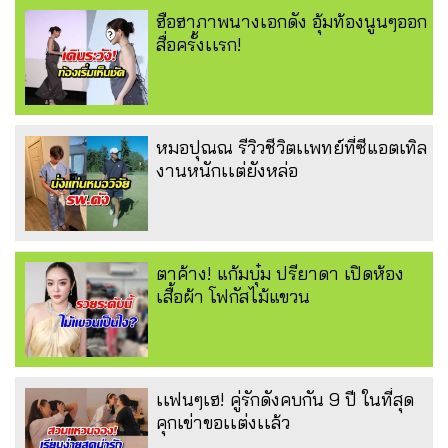
ฮือฮาภาพนางเอกดัง อุ้มท้องนูนๆออก
สื่อครั้งเเรก!
หมอปุณณ รีวิวชีวิตเเพทย์ที่ซีแอตเทิล
งานหนักเเต่ยังหล่อ
ตาค้าง! แก้มบุ๋ม ปรียาดา เปิดห้อง
เสื้อผ้า โฟกัสไม้แขวน
เเฟนๆเฮ! คู่รักดังคบกัน 9 ปี ในที่สุด
คุกเข่าขอเเต่งเเล้ว