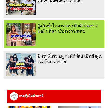
เเท้เขาคือพระเอกตัวท็อป!
รู้แล้วทำไมดาราสวยผิวดี! ส่องของ
เมย์ ปทิดา นำมาถวายพระ
นึกว่าพี่สาว บลู พงศ์ทิวัตถ์ เปิดตัวคุณ
เเม่ยังสาวยังสวย
กระทู้เด็ดน่าแชร์