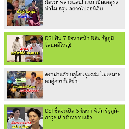
มิตรภาพต่างแดน! เรเน่ เปิดเหตุผล
ทำไม ฮลุน อยากไปจอร์เจีย
DSI ฟัน 7 ข้อหาหนัก ฟิล์ม รัฐภูมิ
โดนคดีใหญ่!
ดราม่าแล้ว!บลูโดนรุมถล่ม ไม่เหมาะ
สมคู่ควรกับลิซ่า!
DSI ชี้แจงเปิด 6 ข้อหา ฟิล์ม รัฐภูมิ-
ภาวุธ เข้ารับทราบแล้ว