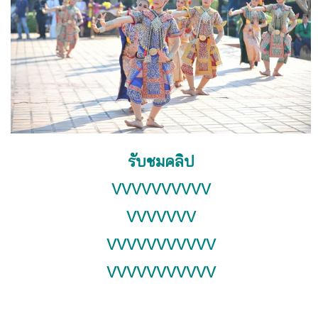
รับชมคลิป
VVVVVVVVVV
VVVVVVV
VVVVVVVVVVV
VVVVVVVVVVV