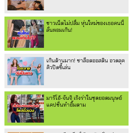
ชาวเน็ตไม่ปลื้ม หุ่นใหม่ของเธอคนนี้
ลั่นผอมเกิน!
เกินต้านมาก! ชาล็อตออสติน อวดลุค
คิวปิดขี้เล่น
มาริโอ้-จันจิ เริงร่าในชุดยอดมนุษย์
แคปชั่นทำยิ้มตาม