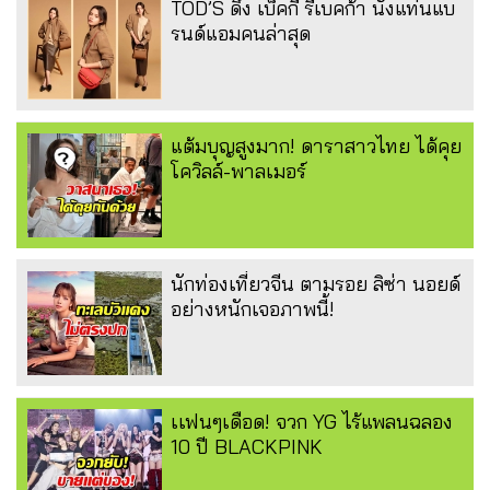
TOD’S ดึง เบ็คกี้ รีเบคก้า นั่งแท่นแบ
รนด์แอมคนล่าสุด
แต้มบุญสูงมาก! ดาราสาวไทย ได้คุย
โควิลล์-พาลเมอร์
นักท่องเที่ยวจีน ตามรอย ลิซ่า นอยด์
อย่างหนักเจอภาพนี้!
เเฟนๆเดือด! จวก YG ไร้แพลนฉลอง
10 ปี BLACKPINK