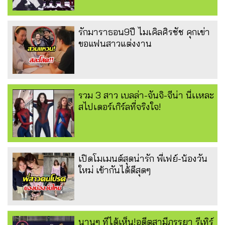
รักมาราธอน9ปี ไมเคิลศิรชัช คุกเข่า
ขอแฟนสาวแต่งงาน
รวม 3 สาว เบลล่า-จันจิ-จีน่า นี่เเหละ
สไปเดอร์เกิร์ลที่จริงใจ!
เปิดโมเมนต์สุดน่ารัก พี่เฟย์-น้องวัน
ใหม่ เข้ากันได้ดีสุดๆ
นานๆ ทีได้เห็น!อดีตสามีภรรยา รีเทิร์