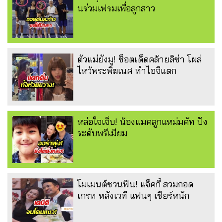
นร่วมเฟรมเพื่อลูกสาว
ตัวแม่ยังมู! ช็อตเด็ดคล้ายลิซ่า โผล่
ไหว้พระพิฆเนศ ทำไอจีแตก
หล่อใจเจ็บ! น้องแมคลูกแหม่มคัท ปัง
ระดับพรีเมียม
โมเมนต์ชวนฟิน! แจ็คกี้ สวมกอด
เกรท หลังเวที แฟนๆ เชียร์หนัก