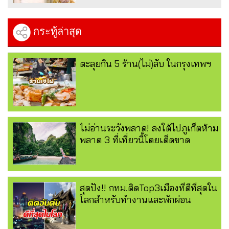
กระทู้ล่าสุด
ตะลุยกิน 5 ร้าน(ไม่)ลับ ในกรุงเทพฯ
ไม่อ่านระวังพลาด! ลงใต้ไปภูเก็ตห้าม
พลาด 3 ที่เที่ยวนี้โดยเด็ดขาด
สุดปัง!! กทม.ติดTop3เมืองที่ดีที่สุดใน
โลกสำหรับทำงานและพักผ่อน