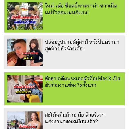
ใหม่-เต๋อ ช็อตนี้พาดราม่า ชาวเน็ต
เเห่รัวคอมเมนต์เเรง!
ปล่อยรูปมายด์คู่สามี หวังปั่นดราม่า
สุดท้ายทัวร์ลงเก้อ!
ฮือฮา!อดีตพระเอกตัวท็อปช่อง3 เปิด
ตัวร่วมงานช่อง7ครั้งแรก
สะใภ้หมื่นล้าน! ลือ ดิวอริสรา
แต่งงานจดทะเบียนแล้ว?