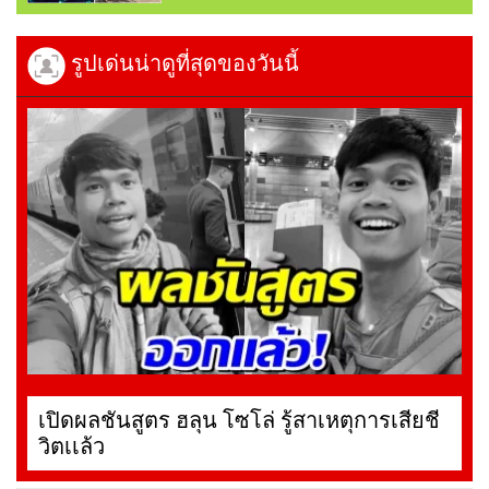
รูปเด่นน่าดูที่สุดของวันนี้
เปิดผลชันสูตร ฮลุน โซโล่ รู้สาเหตุการเสียชี
วิตเเล้ว