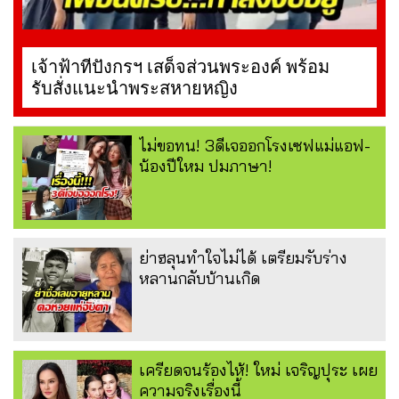
เจ้าฟ้าทีปังกรฯ เสด็จส่วนพระองค์ พร้อม
รับสั่งแนะนำพระสหายหญิง
ไม่ขอทน! 3ดีเจออกโรงเซฟแม่แอฟ-
น้องปีใหม ปมภาษา!
ย่าฮลุนทำใจไม่ได้ เตรียมรับร่าง
หลานกลับบ้านเกิด
เครียดจนร้องไห้! ใหม่ เจริญปุระ เผย
ความจริงเรื่องนี้