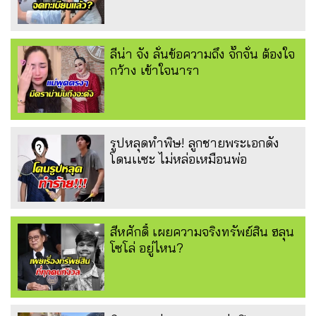
ลีน่า จัง ลั่นข้อความถึง จั๊กจั่น ต้องใจ
กว้าง เข้าใจนารา
รูปหลุดทำพิษ! ลูกชายพระเอกดัง
โดนเเซะ ไม่หล่อเหมือนพ่อ
สีหศักดิ์ เผยความจริงทรัพย์สิน ฮลุน
โซโล่ อยู่ไหน?