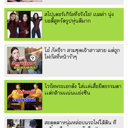
สไปเดอร์เกิร์ลที่จริงใจ! เบลล่า นุ่ง
บอดี้สูทรัดรูปหุ่นดีมาก
โอ๋ ภัคจีรา สวมชุดเจ้าสาวสวย แต่ถูก
โฟกัสที่หน้ารัวๆ
ไวรัลพระเอกดัง ใส่เเค่เสื้อยืดธรรมดา
เเต่กล้ามเเน่นเเย่งซีน
สะดุดตาหนุ่มหล่อบนรถไฟใต้ดิน ที่