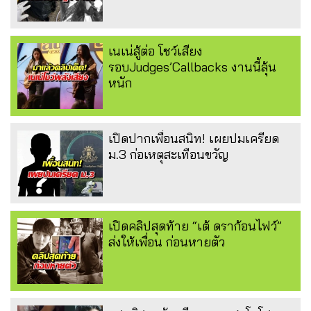
เนเน่สู้ต่อ โชว์เสียง
รอบJudges’Callbacks งานนี้ลุ้น
หนัก
เปิดปากเพื่อนสนิท! เผยปมเครียด
ม.3 ก่อเหตุสะเทือนขวัญ
เปิดคลิปสุดท้าย “เต้ ดราก้อนไฟว์”
ส่งให้เพื่อน ก่อนหายตัว