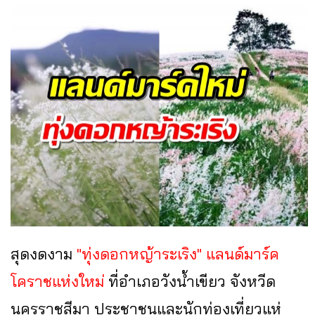
สุดงดงาม
"ทุ่งดอกหญ้าระเริง" แลนด์มาร์ค
โคราชแห่งใหม่
ที่อำเภอวังน้ำเขียว จังหวีด
นครราชสีมา ประชาชนและนักท่องเที่ยวแห่