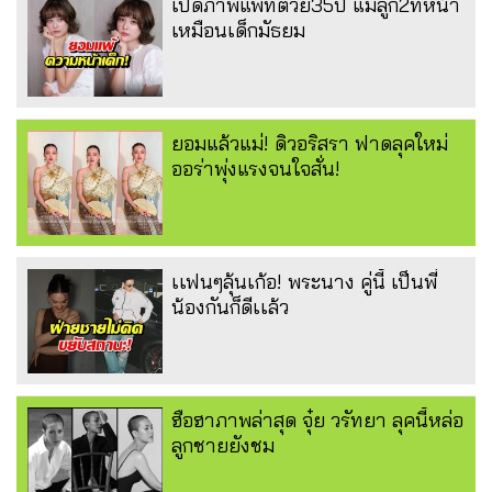
เปิดภาพแพทตี้วัย35ปี แม่ลูก2ที่หน้า
เหมือนเด็กมัธยม
ยอมแล้วแม่! ดิวอริสรา ฟาดลุคใหม่
ออร่าพุ่งแรงจนใจสั่น!
เเฟนๆลุ้นเก้อ! พระนาง คู่นี้ เป็นพี่
น้องกันก็ดีเเล้ว
ฮือฮาภาพล่าสุด จุ๋ย วรัทยา ลุคนี้หล่อ
ลูกชายยังชม