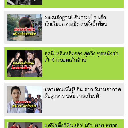
ผงะหลักฐาน! ค้นกระเป๋า เด็ก
นักเรียนกราดยิง พบสิ่งนี้เพียบ
ลุคนี้..หลิงหลิงคอง สุดจึ้ง ชุดหนังดำ
เว้าข้างฮอตเกินต้าน
หลายคนเพิ่งรู้! จิน จาก วิมานอากาศ
คือลูกสาว บอย ถกลเกียรติ
แค่ฟิตติ้งก็ฟินแล้ว! เก้า-พาย หยอก