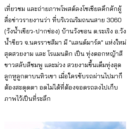
เที่ยวชม และถ่ายภาพโพสต์ลงโซเชียลคึกคักผู้
สื่อข่าวรายงานว่า ที่บริเวณริมถนนสาย 3060
(วังน้ำเขียว-ปากช่อง) บ้านวังขอน ต.ระเริง อ.วัง
น้ำขียว จ.นครราชสีมา มี "แลนด์มาร์ค" แห่งใหม่
สุดสวยงาม และ โรแมนติก เป็น ทุ่งดอกหญ้าสี
ขาวสลับสีชมพู และม่วง สวยงามขึ้นเต็มทุ่งสุด
ลูกหูลูกตาบนทิวเขา เมื่อใครขับรถผ่านไปมาก็
ต้องสะดุดตา อดไม่ได้ที่ต้องจอดรถลงไปเก็บ
ภาพไว้เป็นที่ระลึก