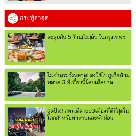
กระทู้ล่าสุด
ตะลุยกิน 5 ร้าน(ไม่)ลับ ในกรุงเทพฯ
ไม่อ่านระวังพลาด! ลงใต้ไปภูเก็ตห้าม
พลาด 3 ที่เที่ยวนี้โดยเด็ดขาด
สุดปัง!! กทม.ติดTop3เมืองที่ดีที่สุดใน
โลกสำหรับทำงานและพักผ่อน