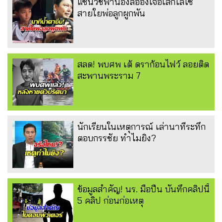
แซนวิชพาน้องลีอองเจอเสกโลโซ
สายใยพ่อลูกผูกพัน
สลด! พบศพ เต้ ดราก้อนไฟว์ ลอยติด
สะพานพระราม 7
นักเรียนในเหตุการณ์ เล่านาทีระทึก
ตอบกรรชัย ทำไมยิง?
ข้อมูลสำคัญ! นร. มือปืน บันทึกคลิปนี้
5 คลิป ก่อนก่อเหตุ