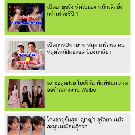
เปิดอายุจริง พัคโบยอง หน้าเด็กยิ่ง
กว่าเฟรชชี่ปี 1
เปิดภาพ3ทายาท ฟลุค เกริกพล คน
หลุดโฟกัสมองแต่ น้องนาลียา
เจาะ2ลุคสวย ใบเฟิร์น พิมพ์ชนก สาด
ออร่ากลางงาน Weibo
โกงอายุขั้นสุด! ญาญ่า อุรัสยา เเบ๊ว
ละมุนเหมือนตุ๊กตา