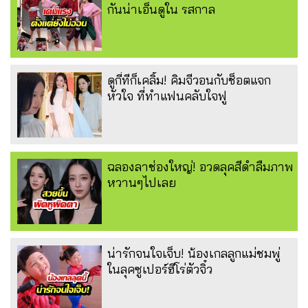
กันน่าเอ็นดูใน รสกาล
ดูกี่ทีก็เคลิ้ม! คิมจีวอนกับช็อตแจก
หัวใจ ที่ทำแฟนคลับใจฟู
ฉลองลาช่องใหญ่! อวดลุคสีดำลืมภาพ
หวานๆไปเลย
น่ารักจนใจเจ็บ! น้องเกลลูกแม่ชมพู่
ในลุคซูเปอร์ฮีโร่ตัวจิ๋ว