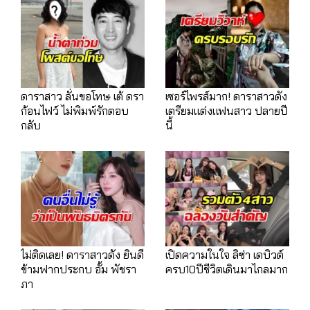
ดาราสาว ลั่นขอโทษ เต้ ดรา
เซอร์ไพรส์มาก! ดาราสาวดัง
ก้อนไฟว์ ไม่พิมพ์รักตอบ
เตรียมแต่งแฟนสาว ปลายปี
กลับ
นี้
ไม่ติดเลย! ดาราสาวดัง ยินดี
เปิดความในใจ ลิซ่า เดบิวต์
ข้ามฟากประกบ อั้ม พัชรา
ครบ10ปีชีวิตเดินมาไกลมาก
ภา