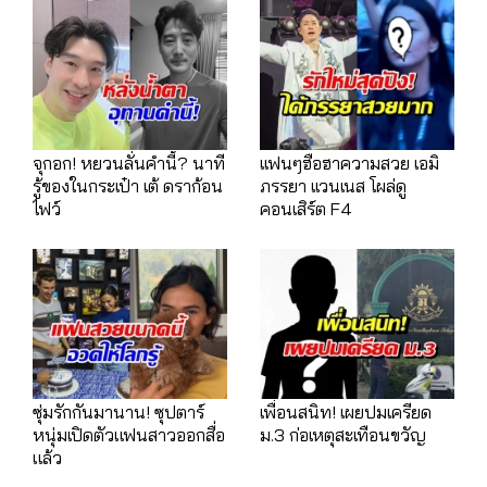
จุกอก! หยวนลั่นคำนี้? นาที
เเฟนๆฮือฮาความสวย เอมิ
รู้ของในกระเป๋า เต้ ดราก้อน
ภรรยา เเวนเนส โผล่ดู
ไฟว์
คอนเสิร์ต F4
ซุ่มรักกันมานาน! ซุปตาร์
เพื่อนสนิท! เผยปมเครียด
หนุ่มเปิดตัวแฟนสาวออกสื่อ
ม.3 ก่อเหตุสะเทือนขวัญ
แล้ว