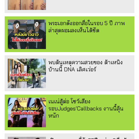
พระเอกดังออกสื่อในรอบ 5 ปี ภาพ
ล่าสุดผอมลงเห็นได้ชัด
พบต้นเหตุความสวยของ ต้าเหนิง
บ้านนี้ DNA เลิศเว่อร์
เนเน่สู้ต่อ โชว์เสียง
รอบJudges’Callbacks งานนี้ลุ้น
หนัก