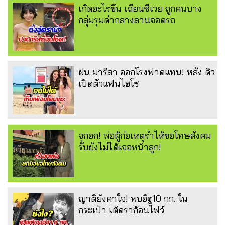
เกิดอะไรขึ้น เถียนซีเวย ถูกคนบาง
กลุ่มรุมด่ากลางลานจอดรถ
ฝน มาริสา ออกโรงฟาดแทน! หลัง ดิว
เปิดตัวแฟนไฮโซ
จุกอก! พ่อผู้ก่อเหตุร่ำไห้ขอโทษสังคม
รับยังไม่ได้เจอหน้าลูก!
ญาติยังคาใจ! พบอิฐ10 กก. ใน
กระเป๋า เต้ดราก้อนไฟว์