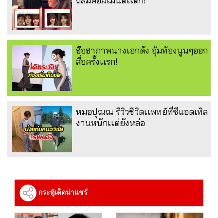
ถล่มคอมเมนต์เเตก!
ฮือฮาภาพนางเอกดัง อุ้มท้องนูนๆออก
สื่อครั้งเเรก!
หมอปุณณ รีวิวชีวิตเเพทย์ที่ซีแอตเทิล
งานหนักเเต่ยังหล่อ
กระทู้เด็ดน่าแชร์