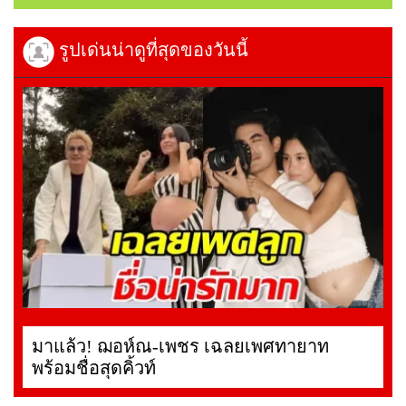
รูปเด่นน่าดูที่สุดของวันนี้
มาแล้ว! ฌอห์ณ-เพชร เฉลยเพศทายาท
พร้อมชื่อสุดคิ้วท์