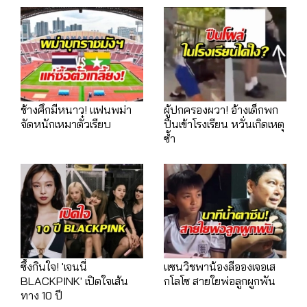
ช้างศึกมีหนาว! แฟนพม่า
ผู้ปกครองผวา! อ้างเด็กพก
จัดหนักเหมาตั๋วเรียบ
ปืนเข้าโรงเรียน หวั่นเกิดเหตุ
ซ้ำ
ซึ้งกินใจ! 'เจนนี่
แซนวิชพาน้องลีอองเจอเส
BLACKPINK' เปิดใจเส้น
กโลโซ สายใยพ่อลูกผูกพัน
ทาง 10 ปี