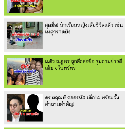
สุดยื้อ! นักเรียนหญิงเสียชีวิตแล้ว เซ่น
เหตุกราดยิง
เเต้ว ณฐพร ถูกสื่อล่อซื้อ รุมถามข่าวดี
เต้ย จรินทร์พร
ดร.ตฤณห์ ถอดรหัส เด็ก14 พร้อมตั้ง
คำถามสำคัญ!