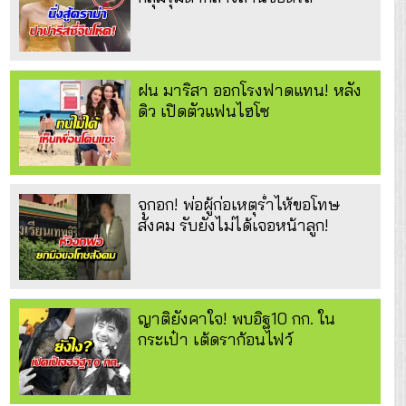
ฝน มาริสา ออกโรงฟาดแทน! หลัง
ดิว เปิดตัวแฟนไฮโซ
จุกอก! พ่อผู้ก่อเหตุร่ำไห้ขอโทษ
สังคม รับยังไม่ได้เจอหน้าลูก!
ญาติยังคาใจ! พบอิฐ10 กก. ใน
กระเป๋า เต้ดราก้อนไฟว์