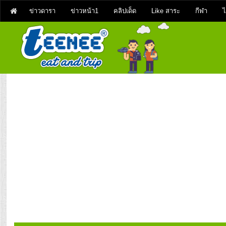
ข่าวดารา
ข่าวหน้า1
คลิปเด็ด
Like สาระ
กีฬา
ไ