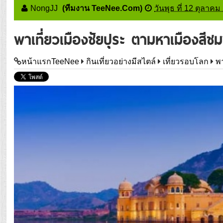
NongJJ
(ทีมงาน TeeNee.Com)
วันพุธ ที่ 12 ตุลาค
พาเที่ยวเมืองชัยปุระ ตามหาเมืองสี
หน้าแรกTeeNee
กินเที่ยวอย่างมีสไตล์
เที่ยวรอบโลก
พ