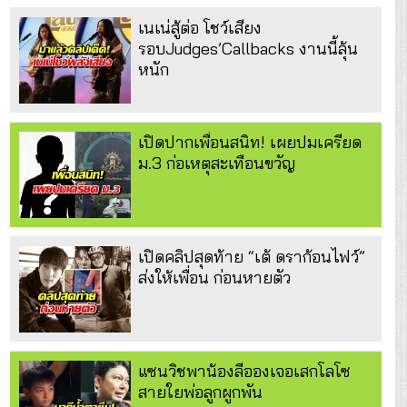
เนเน่สู้ต่อ โชว์เสียง
รอบJudges’Callbacks งานนี้ลุ้น
หนัก
เปิดปากเพื่อนสนิท! เผยปมเครียด
ม.3 ก่อเหตุสะเทือนขวัญ
เปิดคลิปสุดท้าย “เต้ ดราก้อนไฟว์”
ส่งให้เพื่อน ก่อนหายตัว
แซนวิชพาน้องลีอองเจอเสกโลโซ
สายใยพ่อลูกผูกพัน