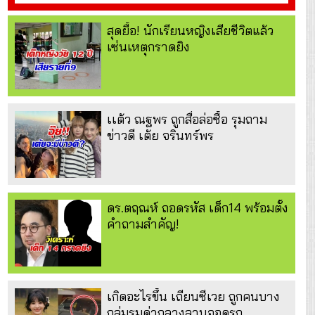
สุดยื้อ! นักเรียนหญิงเสียชีวิตแล้ว
เซ่นเหตุกราดยิง
เเต้ว ณฐพร ถูกสื่อล่อซื้อ รุมถาม
ข่าวดี เต้ย จรินทร์พร
ดร.ตฤณห์ ถอดรหัส เด็ก14 พร้อมตั้ง
คำถามสำคัญ!
เกิดอะไรขึ้น เถียนซีเวย ถูกคนบาง
กลุ่มรุมด่ากลางลานจอดรถ