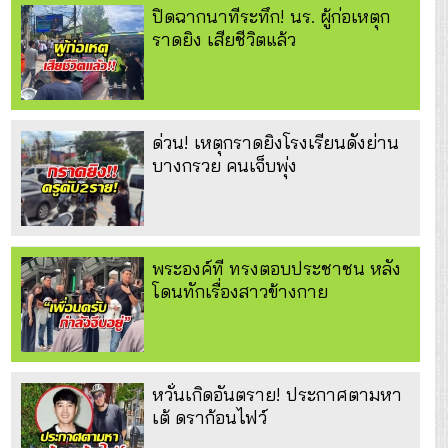
ปิดฉากนาทีระทึก! นร. ผู้ก่อเหตุก
ราดยิง เสียชีวิตแล้ว
ด่วน! เหตุกราดยิงโรงเรียนดังย่าน
บางกรวย คนเจ็บพุ่ง
พระองค์ที ทรงตอบประชาชน หลัง
โดนทักเรื่องสาวข้างกาย
หวั่นเกิดอันตราย! ประกาศตามหา
เต้ ดราก้อนไฟว์