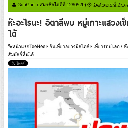
GunGun
(
สมาชิกไอดีที่
1280520
)
วันอังคาร ที่ 27 
ห๊ะอะไรนะ! อิตาลีพบ หมู่เกาะแสวงเซ็
ได้
หน้าแรกTeeNee
กินเที่ยวอย่างมีสไตล์
เที่ยวรอบโลก
ห
สัมผัสก็หื่นได้