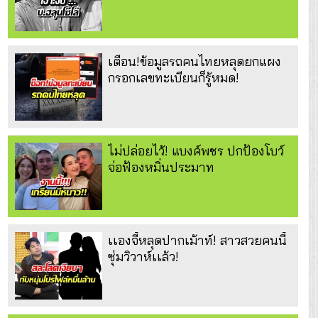
เตือน!ข้อมูลรถคนไทยหลุดยกแผง
กรอกเลขทะเบียนก็รู้หมด!
ไม่ปล่อยไว้! แบงค์พชร ปกป้องโบว์
จ่อฟ้องหมิ่นประมาท
เเองจี้หลุดปากเม้าท์! สาวสวยคนนี้
ซุ่มวิวาห์เเล้ว!