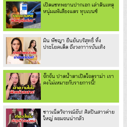
เปิดแชทพยานปากเอก เล่าต้นเหตุ
หนุ่มแพ้เสียงแตร ทุบเบนซ์
มิน พีชญา ยืนยันบริสุทธิ์ ทิ้ง
ประโยคเด็ด ถึงวงกาารบันเทิง
จั๊กจั่น ปาดน้ำตาเปิดใจดราม่า เรา
คงไม่เหมาะกับรายการนี้!
ชาวเน็ตวิจารณ์ยับ! ศิลปินสาวค่าย
ใหญ่ ผอมจนน่ากลัว