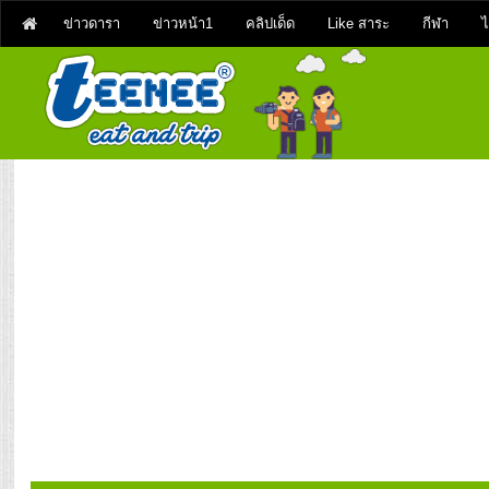
ข่าวดารา
ข่าวหน้า1
คลิปเด็ด
Like สาระ
กีฬา
ไ