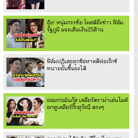
อุ้ย! หนุ่มกรรชัย โพสต์ถึงข่าว ฟิล์ม
รัฐภูมิ แจงเส้นเงิน25ล้าน
ฟิล์มปฏิเสธทุกข้อหาคดีฟอเร็กซ์
ทนายยันชี้แจงได้
ออมกรณ์นภัส เคลียร์ดราม่าเล่นไมค์
ยกหูเคลียร์กิ๊กสุวัจนี ตรงๆ