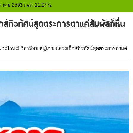
ตุลาคม 2563 เวลา 11:27 น.
กส์ทิวทัศน์สุดตระการตาแค่สัมผัสก็หื่น
๊ะอะไรนะ! อิตาลีพบ หมู่เกาะแสวงเซ็กส์ทิวทัศน์สุดตระการตาแค่