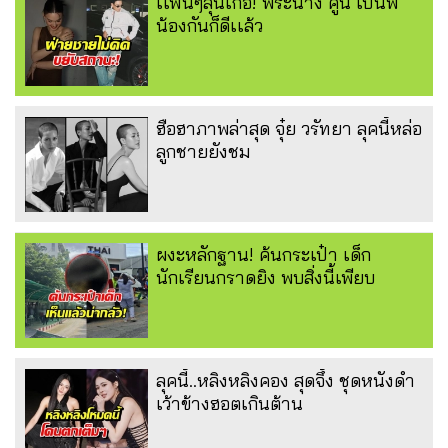
เเฟนๆลุ้นเก้อ! พระนาง คู่นี้ เป็นพี่
น้องกันก็ดีเเล้ว
ฮือฮาภาพล่าสุด จุ๋ย วรัทยา ลุคนี้หล่อ
ลูกชายยังชม
ผงะหลักฐาน! ค้นกระเป๋า เด็ก
นักเรียนกราดยิง พบสิ่งนี้เพียบ
ลุคนี้..หลิงหลิงคอง สุดจึ้ง ชุดหนังดำ
เว้าข้างฮอตเกินต้าน