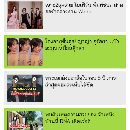
เจาะ2ลุคสวย ใบเฟิร์น พิมพ์ชนก สาด
ออร่ากลางงาน Weibo
โกงอายุขั้นสุด! ญาญ่า อุรัสยา เเบ๊ว
ละมุนเหมือนตุ๊กตา
พระเอกดังออกสื่อในรอบ 5 ปี ภาพ
ล่าสุดผอมลงเห็นได้ชัด
พบต้นเหตุความสวยของ ต้าเหนิง
บ้านนี้ DNA เลิศเว่อร์