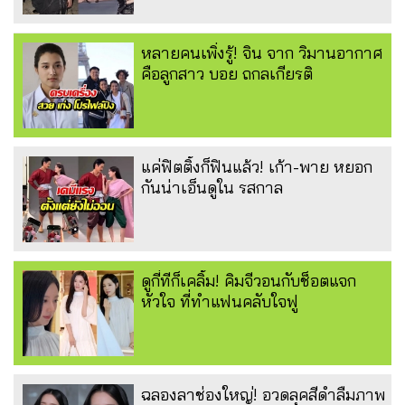
หลายคนเพิ่งรู้! จิน จาก วิมานอากาศ
คือลูกสาว บอย ถกลเกียรติ
แค่ฟิตติ้งก็ฟินแล้ว! เก้า-พาย หยอก
กันน่าเอ็นดูใน รสกาล
ดูกี่ทีก็เคลิ้ม! คิมจีวอนกับช็อตแจก
หัวใจ ที่ทำแฟนคลับใจฟู
ฉลองลาช่องใหญ่! อวดลุคสีดำลืมภาพ