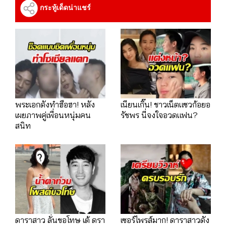
กระทู้เด็ดน่าแชร์
พระเอกดังทำฮือฮา! หลัง
เนียนเกิ๊น! ชาวเน็ตแซวก้อยอ
เผยภาพคู่เพื่อนหนุ่มคน
รัชพร นี่จงใจอวดแฟน?
สนิท
ดาราสาว ลั่นขอโทษ เต้ ดรา
เซอร์ไพรส์มาก! ดาราสาวดัง